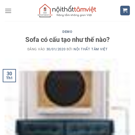
Bỏ
qua
nội
dung
DEMO
Sofa có cấu tạo như thế nào?
ĐĂNG VÀO
30/01/2020
BỞI
NỘI THẤT TÂM VIỆT
30
Th1