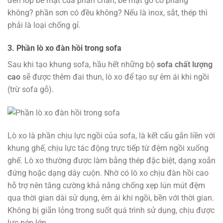
đến lớp bề mặt của phần chân, bề mặt gỗ có phẳng
không? phần sơn có đều không? Nếu là inox, sắt, thép thì
phải là loại chống gỉ.
3. Phần lò xo đàn hồi trong sofa
Sau khi tạo khung sofa, hầu hết những bộ
sofa chất lượng
cao
sẽ được thêm đai thun, lò xo để tạo sự êm ái khi ngồi
(trừ sofa gỗ).
Lò xo là phần chịu lực ngồi của sofa, là kết cấu gắn liền với
khung ghế, chịu lực tác động trực tiếp từ đệm ngồi xuống
ghế. Lò xo thường được làm bằng thép đặc biệt, dạng xoắn
đứng hoặc dạng dây cuộn. Nhờ có lò xo chịu đàn hồi cao
hỗ trợ nên tăng cường khả năng chống xẹp lún mút đệm
qua thời gian dài sử dụng, êm ái khi ngồi, bền với thời gian.
Không bị giãn lỏng trong suốt quá trình sử dụng, chịu được
lực nén lớn.