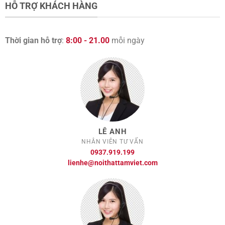
HỖ TRỢ KHÁCH HÀNG
Thời gian hỗ trợ
:
8:00 - 21.00
mỗi ngày
LÊ ANH
NHÂN VIÊN TƯ VẤN
0937.919.199
lienhe@noithattamviet.com