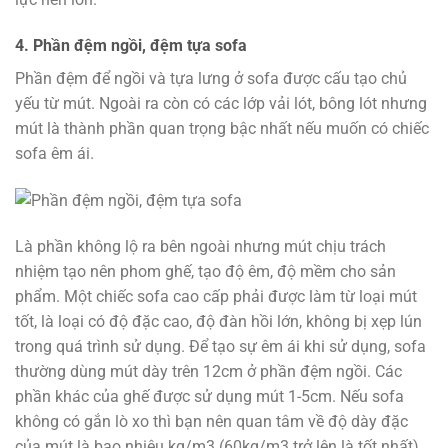
4. Phần đệm ngồi, đệm tựa sofa
Phần đệm để ngồi và tựa lưng ở sofa được cấu tạo chủ
yếu từ mút. Ngoài ra còn có các lớp vải lót, bông lót nhưng
mút là thành phần quan trọng bậc nhất nếu muốn có chiếc
sofa êm ái.
Là phần không lộ ra bên ngoài nhưng mút chịu trách
nhiệm tạo nên phom ghế, tạo độ êm, độ mềm cho sản
phẩm. Một chiếc sofa cao cấp phải được làm từ loại mút
tốt, là loại có độ đặc cao, độ đàn hồi lớn, không bị xẹp lún
trong quá trình sử dụng. Để tạo sự êm ái khi sử dụng, sofa
thường dùng mút dày trên 12cm ở phần đệm ngồi. Các
phần khác của ghế được sử dụng mút 1-5cm. Nếu sofa
không có gắn lò xo thì bạn nên quan tâm về độ dày đặc
của mút là bao nhiêu kg/m3 (60kg/m3 trở lên là tốt nhất).