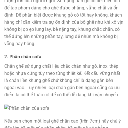
lượng lớn của người ngồi. Sử dụng bản gỗ có tiết diện lớn
để tạo phom dáng cho ghế được phẳng, vững chãi và ổn
định. Để phân biệt được khung gỗ có tốt hay không, khách
hàng chỉ cần kiểm tra sự ổn định của bộ ghế như khi xô vịn
không bị ọp ẹp lung lay, bê nặng tay, khung chắc chắn, có
thể đứng lên những phần tay, lưng để nhún mà không bị
võng hay hỏng.
2. Phần chân sofa
Chân ghế sử dụng chất liệu chắc chắn như gỗ, inox, thép
hoặc nhựa cứng tùy theo từng thiết kế. Kết cấu vững nhất
là chân liền khung ghế chứ không chỉ là dạng gắn bên
ngoài vào. Tuy nhiên loại chân gắn bên ngoài cũng có ưu
điểm là có thể tháo rời để có thể dễ dàng khi vận chuyển.
Nếu bạn chọn một loại ghế chân cao (trên 7cm) hãy chú ý