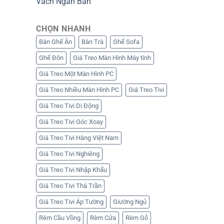
Vách Ngăn Bàn
CHỌN NHANH
Bàn Ghế Ăn
Bàn Trà
Ghế Sofa
Ghế Đôn
Giá Treo Màn Hình Máy tính
Giá Treo Một Màn Hình PC
Giá Treo Nhiều Màn Hình PC
Giá Treo Tivi
Giá Treo Tivi Di Động
Giá Treo Tivi Góc Xoay
Giá Treo Tivi Hàng Việt Nam
Giá Treo Tivi Nghiêng
Giá Treo Tivi Nhập Khẩu
Giá Treo Tivi Thả Trần
Giá Treo Tivi Áp Tường
Giường Ngủ
Rèm Cầu Vồng
Rèm Cửa
Rèm Gỗ