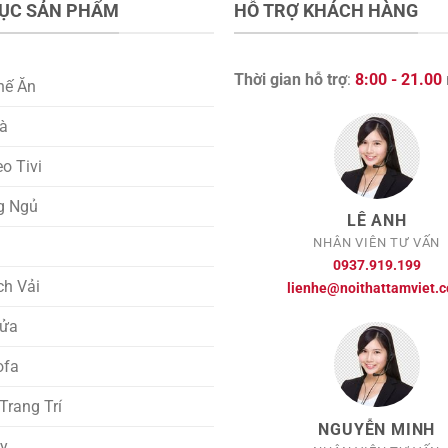
ỤC SẢN PHẨM
HỖ TRỢ KHÁCH HÀNG
Thời gian hỗ trợ
:
8:00 - 21.00
hế Ăn
rà
eo Tivi
g Ngủ
LÊ ANH
NHÂN VIÊN TƯ VẤN
i
0937.919.199
ch Vải
lienhe@noithattamviet.
ửa
ofa
rang Trí
NGUYỄN MINH
ày