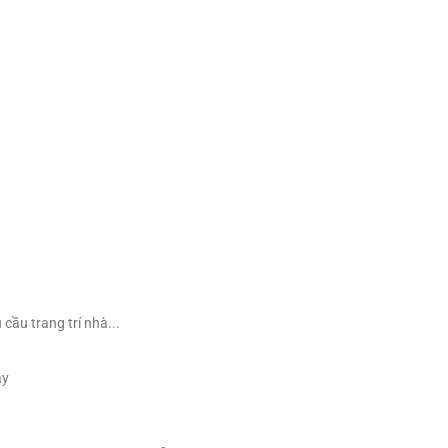
ầu trang trí nhà...
ày