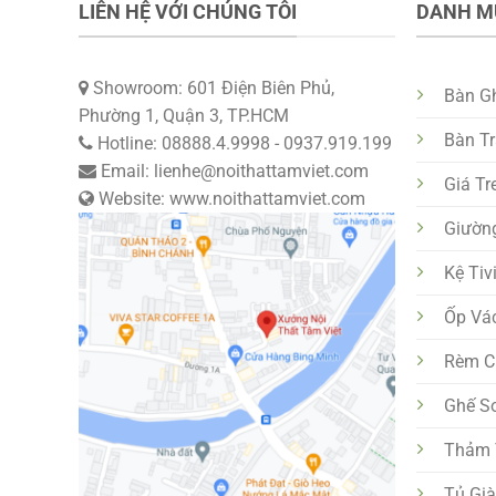
LIÊN HỆ VỚI CHÚNG TÔI
DANH M
Showroom: 601 Điện Biên Phủ,
Bàn G
Phường 1, Quận 3, TP.HCM
Bàn T
Hotline: 08888.4.9998 - 0937.919.199
Email: lienhe@noithattamviet.com
Giá Tr
Website: www.noithattamviet.com
Giườn
Kệ Tiv
Ốp Vá
Rèm C
Ghế S
Thảm T
Tủ Gi