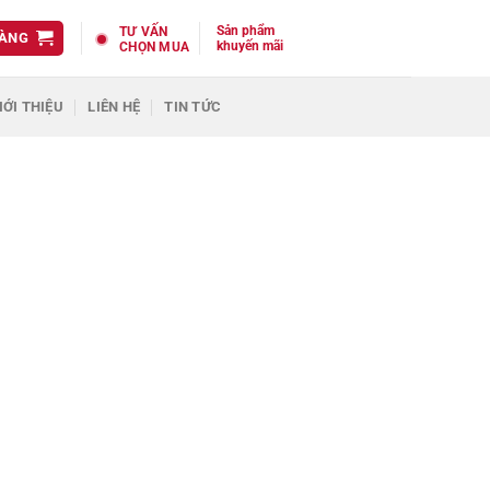
Sản phẩm
TƯ VẤN
HÀNG
khuyến mãi
CHỌN MUA
IỚI THIỆU
LIÊN HỆ
TIN TỨC