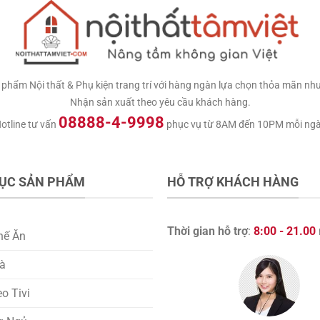
hẩm Nội thất & Phụ kiện trang trí với hàng ngàn lựa chọn thỏa mãn nhu c
Nhận sản xuất theo yêu cầu khách hàng.
08888-4-9998
otline tư vấn
phục vụ từ 8AM đến 10PM mỗi ng
ỤC SẢN PHẨM
HỖ TRỢ KHÁCH HÀNG
Thời gian hỗ trợ
:
8:00 - 21.00
hế Ăn
rà
eo Tivi