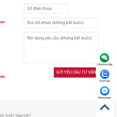
com
Chat trực tiếp
com
Chat Zalo
Messenger
NỘI THẤT TÂM VIỆT