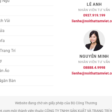
g Ngủ
LÊ ANH
NHÂN VIÊN TƯ VẤN
i
0937.919.199
ch Vải
lienhe@noithattamviet.
ửa
ofa
rang Trí
NGUYỄN MINH
ày
NHÂN VIÊN TƯ VẤN
08888.4.9998
ần Áo
lienhe@noithattamviet.
Ngăn Bàn
Website đang chờ xin giấy phép của Bộ Công Thương
iet.com một thành viên thuộc CÔNG TY TNHH SẢN XUẤT VÀ TRANG TRÍ 