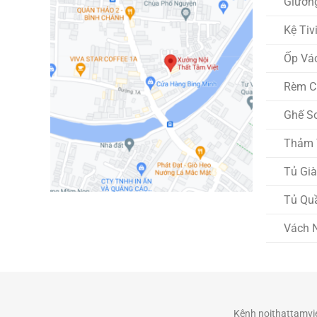
Giườn
Kệ Tiv
Ốp Vá
Rèm C
Ghế S
Thảm T
Tủ Gi
Tủ Qu
Vách 
Kênh noithattamv