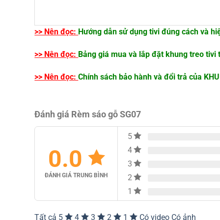
– Giảm tiếng ồn , nhiệt độ và gió.
>> Nên đọc:
Hướng dẫn sử dụng tivi đúng cách và hi
– Chống tia cực tím của mặt trời với lớp phủ UV 
>> Nên đọc:
Bảng giá mua và lắp đặt khung treo tivi 
Phụ kiện:
>> Nên đọc:
Chính sách bảo hành và đổi trả của K
Thanh nhôm hợp kim, đồng
Dây dù, dây sợi hoặc dây đai. Có thể lắp lọt
Đánh giá Rèm sáo gỗ SG07
Sản phẩm mới 100%
Tình trạng: Còn hàng
5
0.0
Giá đã bao gồm vận chuyển, thi công, lắp đặt
4
3
Bảo hành: 24 tháng
ĐÁNH GIÁ TRUNG BÌNH
2
Với các công trình lớn có thể đàm phàn trực ti
1
Tất cả
5
4
3
2
1
Có video
Có ảnh