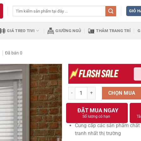
Tìm
GIỎ 
kiếm:
GIÁ TREO TIVI
GIƯỜNG NGỦ
THẢM TRANG TRÍ
G
)
Đã bán
0
Rèm sáo gỗ SG07 số lượng
CHỌN MUA
ĐẶT MUA NGAY
Số lượng có hạn
Tâ
Cung cấp các sản phẩm chất 
tranh nhất thị trường