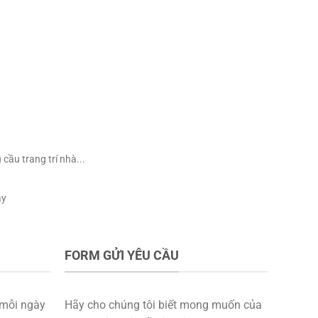
490.000 VNĐ.
là:
490.000 VNĐ.
là:
390.000 VNĐ.
390.000 VNĐ.
ầu trang trí nhà...
ày
FORM GỬI YÊU CẦU
mỗi ngày
Hãy cho chúng tôi biết mong muốn của