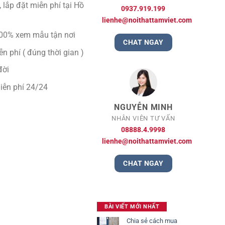
 lắp đặt miễn phí tại Hồ
0937.919.199
lienhe@noithattamviet.com
00% xem mẫu tận nơi
CHAT NGAY
n phí ( đúng thời gian )
đời
iễn phí 24/24
NGUYỄN MINH
NHÂN VIÊN TƯ VẤN
08888.4.9998
lienhe@noithattamviet.com
CHAT NGAY
BÀI VIẾT MỚI NHẤT
Chia sẻ cách mua