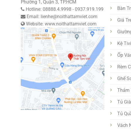
Phường 1, Quận 3, TP.HCM
Bàn T
Hotline: 08888.4.9998 - 0937.919.199
Email: lienhe@noithattamviet.com
Giá Tr
Website: www.noithattamviet.com
Giườn
Kệ Tiv
Ốp Vá
Rèm C
Ghế S
Thảm T
Tủ Gi
Tủ Qu
Vách 