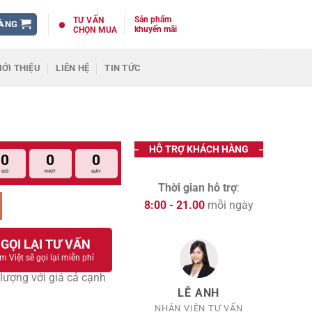
Sản phẩm
TƯ VẤN
HÀNG
khuyến mãi
CHỌN MUA
IỚI THIỆU
LIÊN HỆ
TIN TỨC
HỖ TRỢ KHÁCH HÀNG
0
0
0
GIỜ
PHÚT
GIÂY
Thời gian hỗ trợ
:
8:00 - 21.00
mỗi ngày
GỌI LẠI TƯ VẤN
m Việt sẽ gọi lại miễn phí
lượng với giá cả cạnh
LÊ ANH
NHÂN VIÊN TƯ VẤN