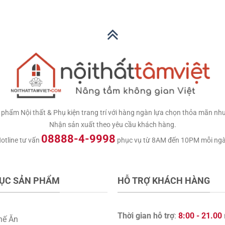
0.000 VNĐ.
là:
là:
tại
390.000 VNĐ.
11.000.000 VNĐ.
là:
9.900.000 VNĐ.
hẩm Nội thất & Phụ kiện trang trí với hàng ngàn lựa chọn thỏa mãn nhu c
Nhận sản xuất theo yêu cầu khách hàng.
08888-4-9998
otline tư vấn
phục vụ từ 8AM đến 10PM mỗi ng
ỤC SẢN PHẨM
HỖ TRỢ KHÁCH HÀNG
Thời gian hỗ trợ
:
8:00 - 21.00
hế Ăn