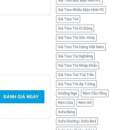
Giá Treo Một Màn Hình PC
Giá Treo Nhiều Màn Hình PC
Giá Treo Tivi
Giá Treo Tivi Di Động
Giá Treo Tivi Góc Xoay
Giá Treo Tivi Hàng Việt Nam
Giá Treo Tivi Nghiêng
Giá Treo Tivi Nhập Khẩu
Giá Treo Tivi Thả Trần
Giá Treo Tivi Áp Tường
Giường Ngủ
Rèm Cầu Vồng
ĐÁNH GIÁ NGAY
Rèm Cửa
Rèm Gỗ
Sofa Băng
Sofa Giường | Sofa Bed