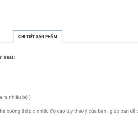
CHI TIẾT SẢN PHẨM
ư sau:
a ra nhiều bộ )
 thả xuống thấp ở nhiều độ cao tùy theo ý của ban , giúp ban dễ