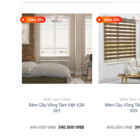
Giảm 20%
Giảm 20%
RÈM CẦU VỒNG
RÈM CẦU 
 VZK-
Rèm Cầu Vồng Tâm Việt VZK-
Rèm Cầu Vồng Tâ
001
003
Giá
Giá
Giá
Gi
VNĐ
490.000
VNĐ
390.000
VNĐ
490.000
VNĐ
39
hiện
gốc
hiện
gố
tại
là:
tại
là: