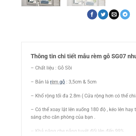
Thông tin chi tiết mẫu rèm gỗ SG07 nh
– Chất liệu : Gỗ Sồi
– Bản lá
r
èm
gỗ
: 3,5cm & 5cm
– Khổ rộng tối đa 2.8m ( Cửa rộng hơn có thể chi
– Có thể xoay lật lên xuống 180 độ , kéo lên hay
sáng cho căn phòng của bạn .
– Khả năng che nắng tuyệt đối lên đến 99%.