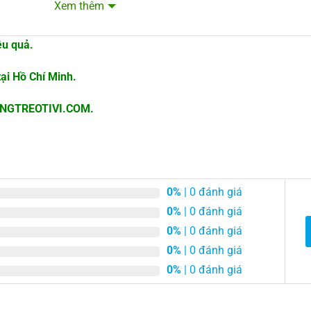
Xem thêm
ệu quả.
mặt ngoài của lá gỗ
tại Hồ Chí Minh.
HUNGTREOTIVI.COM.
 khung hoặc ngoài khung cửa
0%
| 0 đánh giá
0%
| 0 đánh giá
 tại Hồ Chí Minh (chưa bao gồm VAT).
0%
| 0 đánh giá
0%
| 0 đánh giá
ếp với công ty
0%
| 0 đánh giá