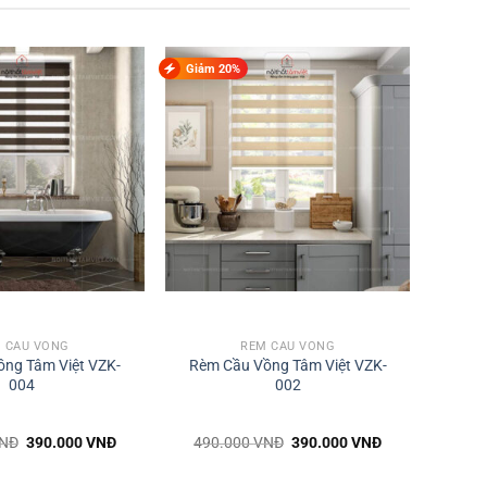
Giảm 20%
 CẦU VỒNG
RÈM CẦU VỒNG
ng Tâm Việt VZK-
Rèm Cầu Vồng Tâm Việt VZK-
004
002
Giá
Giá
Giá
Giá
NĐ
390.000
VNĐ
490.000
VNĐ
390.000
VNĐ
gốc
hiện
gốc
hiện
là:
tại
là:
tại