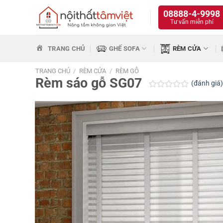
Bỏ
08888-4-9998
qua
Tư vấn miễn phí
nội
dung
TRANG CHỦ
GHẾ SOFA
RÈM CỬA
TRANG CHỦ
/
RÈM CỬA
/
RÈM GỖ
Rèm sáo gỗ SG07
(đánh giá
Được
xếp
hạng
0.0
5
sao