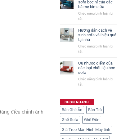
sofa bọc nỉ của các
bà mẹ bỉm sữa
Chức năng bình luận bị
ở
tắt
Chia
sẻ
Hướng dẫn cách vệ
cách
sinh sofa vải hiệu quả
tại nhà
mua
sofa
Chức năng bình luận bị
bọc
ở
tắt
nỉ
Hướng
của
dẫn
Ưu nhược điểm của
các
cách
các loại chất liệu bọc
bà
sofa
vệ
mẹ
sinh
Chức năng bình luận bị
bỉm
sofa
ở
tắt
sữa
vải
Ưu
hiệu
nhược
quả
điểm
CHỌN NHANH
tại
của
Bàn Ghế Ăn
nhà
Bàn Trà
các
 dàng điều chỉnh ánh
loại
Ghế Sofa
Ghế Đôn
chất
liệu
Giá Treo Màn Hình Máy tính
bọc
sofa