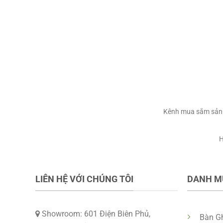
VNĐ.
là:
490.000 VNĐ.
là:
49
390.000 VNĐ.
390.000 VNĐ.
Kênh mua sắm sản p
H
LIÊN HỆ VỚI CHÚNG TÔI
DANH M
Showroom: 601 Điện Biên Phủ,
Bàn G