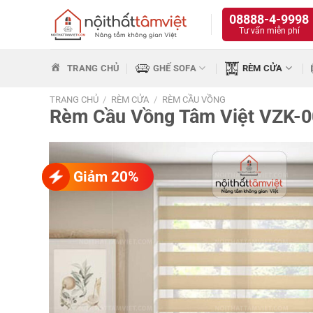
Bỏ
08888-4-9998
qua
Tư vấn miễn phí
nội
dung
TRANG CHỦ
GHẾ SOFA
RÈM CỬA
TRANG CHỦ
/
RÈM CỬA
/
RÈM CẦU VỒNG
Rèm Cầu Vồng Tâm Việt VZK-0
Giảm 20%