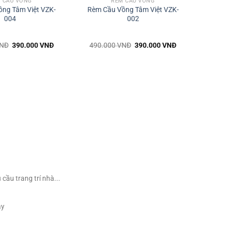
 CẦU VỒNG
RÈM CẦU VỒNG
ng Tâm Việt VZK-
Rèm Cầu Vồng Tâm Việt VZK-
004
002
Giá
Giá
Giá
Giá
NĐ
390.000
VNĐ
490.000
VNĐ
390.000
VNĐ
gốc
hiện
gốc
hiện
là:
tại
là:
tại
490.000 VNĐ.
là:
490.000 VNĐ.
là:
390.000 VNĐ.
390.000 VNĐ.
ầu trang trí nhà...
ày