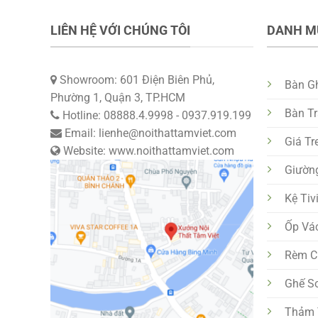
LIÊN HỆ VỚI CHÚNG TÔI
DANH M
Showroom: 601 Điện Biên Phủ,
Bàn G
Phường 1, Quận 3, TP.HCM
Bàn T
Hotline: 08888.4.9998 - 0937.919.199
Email: lienhe@noithattamviet.com
Giá Tr
Website: www.noithattamviet.com
Giườn
Kệ Tiv
Ốp Vá
Rèm C
Ghế S
Thảm T