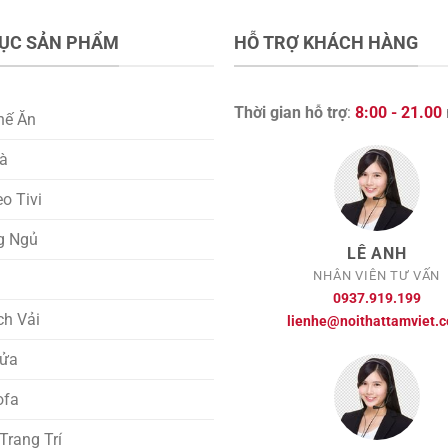
ỤC SẢN PHẨM
HỖ TRỢ KHÁCH HÀNG
Thời gian hỗ trợ
:
8:00 - 21.00
hế Ăn
rà
eo Tivi
g Ngủ
LÊ ANH
NHÂN VIÊN TƯ VẤN
i
0937.919.199
ch Vải
lienhe@noithattamviet.
ửa
ofa
rang Trí