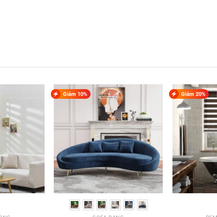
Giảm 10%
Giảm 20%
Rèm Cầu Vồng Tâm Việt VZK-002
VZK-002
: