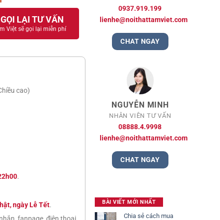
0937.919.199
GỌI LẠI TƯ VẤN
lienhe@noithattamviet.com
m Việt sẽ gọi lại miễn phí
CHAT NGAY
Chiều cao)
NGUYỄN MINH
NHÂN VIÊN TƯ VẤN
08888.4.9998
lienhe@noithattamviet.com
CHAT NGAY
22h00
.
BÀI VIẾT MỚI NHẤT
hật, ngày Lễ Tết
.
Chia sẻ cách mua
nhắn, fanpage, điện thoại,