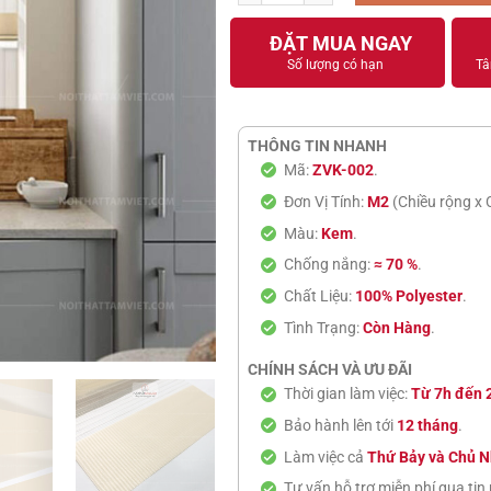
ĐẶT MUA NGAY
Số lượng có hạn
Tâ
THÔNG TIN NHANH
Mã:
ZVK-002
.
Đơn Vị Tính:
M2
(Chiều rộng x 
Màu:
Kem
.
Chống nắng:
≈ 70 %
.
Chất Liệu:
100% Polyester
.
Tình Trạng:
Còn Hàng
.
CHÍNH SÁCH VÀ ƯU ĐÃI
Thời gian làm việc:
Từ 7h đến 
Bảo hành lên tới
12 tháng
.
Làm việc cả
Thứ Bảy và Chủ N
Tư vấn hỗ trợ miễn phí qua tin 