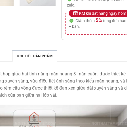
zalo.
KM khi đặt hàng ngày hôm
5%
Giảm thêm
tổng đơn hàn
+ bàn.
CHI TIẾT SẢN PHẨM
 hợp giữa hai tính năng màn ngang & màn cuốn, được thiết kế t
g xuyên sáng, vừa điều tiết ánh sáng theo kiểu màn ngang, và 
o rèm cầu vồng được thiết kế đan xen giữa dải xuyên sáng và 
hích của bạn giữa hai lớp vải.