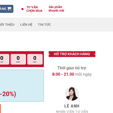
Sản phẩm
TƯ VẤN
HÀNG
khuyến mãi
CHỌN MUA
IỚI THIỆU
LIÊN HỆ
TIN TỨC
HỖ TRỢ KHÁCH HÀNG
0
0
0
GIỜ
PHÚT
GIÂY
Thời gian hỗ trợ
:
8:00 - 21.00
mỗi ngày
(-20%)
LÊ ANH
 lượng
NHÂN VIÊN TƯ VẤN