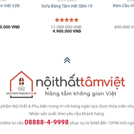
VỒNG
SOFA BĂNG
RÈM
m Việt VZK-
Rèm Cầu Vồ
Sofa Băng Tâm Việt SBA-19
á
Giá
0.000
VNĐ
11.000.000
Được xếp
VNĐ
490.000
V
c
hiện
Giá
Giá
9.900.000
VNĐ
hạng
4.83
tại
gốc
hiện
5 sao
0.000 VNĐ.
là:
là:
tại
390.000 VNĐ.
11.000.000 VNĐ.
là:
9.900.000 VNĐ.
ửa tại công trình
hẩm Nội thất & Phụ kiện trang trí với hàng ngàn lựa chọn thỏa mãn nhu c
Nhận sản xuất theo yêu cầu khách hàng.
08888-4-9998
otline tư vấn
phục vụ từ 8AM đến 10PM mỗi ng