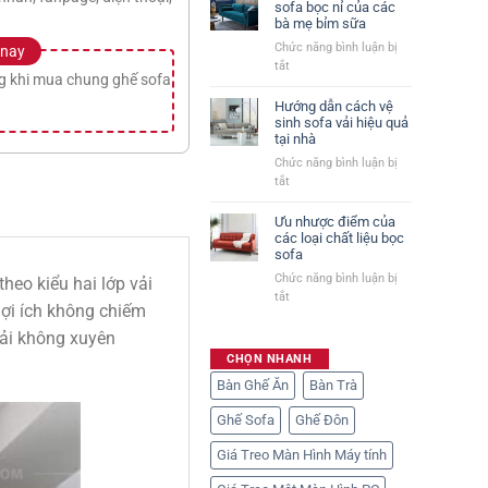
sofa bọc nỉ của các
bà mẹ bỉm sữa
Chức năng bình luận bị
 nay
ở
tắt
g khi mua chung ghế sofa
Chia
sẻ
Hướng dẫn cách vệ
cách
sinh sofa vải hiệu quả
tại nhà
mua
sofa
Chức năng bình luận bị
bọc
ở
tắt
nỉ
Hướng
của
dẫn
Ưu nhược điểm của
các
cách
các loại chất liệu bọc
bà
sofa
vệ
mẹ
sinh
Chức năng bình luận bị
heo kiểu hai lớp vải
bỉm
sofa
ở
tắt
sữa
lợi ích không chiếm
vải
Ưu
hiệu
nhược
dải không xuyên
quả
điểm
CHỌN NHANH
tại
của
Bàn Ghế Ăn
nhà
Bàn Trà
các
loại
Ghế Sofa
Ghế Đôn
chất
liệu
Giá Treo Màn Hình Máy tính
bọc
sofa