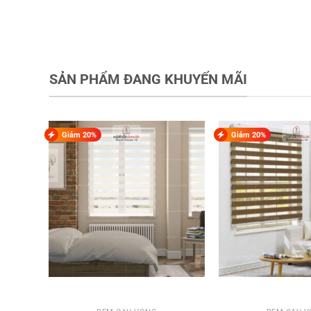
SẢN PHẨM ĐANG KHUYẾN MÃI
Giảm 20%
Giảm 20%
Thông số kỹ thuật của
Rèm cầu vồng Tâm Việt 
Loại: Vải Trơn Xen Kẽ Vải Lưới
Khổ rộng: 280 cm