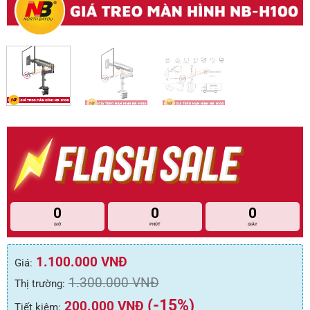
0
0
0
GIỜ
PHÚT
GIÂY
1.100.000
VNĐ
Giá:
1.300.000
VNĐ
Thị trường:
(-15%)
200.000
VNĐ
Tiết kiệm: