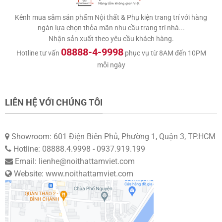
Kênh mua sắm sản phẩm Nội thất & Phụ kiện trang trí với hàng
ngàn lựa chọn thỏa mãn nhu cầu trang trí nhà...
Nhận sản xuất theo yêu cầu khách hàng.
08888-4-9998
Hotline tư vấn
phục vụ từ 8AM đến 10PM
mỗi ngày
LIÊN HỆ VỚI CHÚNG TÔI
Showroom: 601 Điện Biên Phủ, Phường 1, Quận 3, TP.HCM
Hotline: 08888.4.9998 - 0937.919.199
Email: lienhe@noithattamviet.com
Các sản phẩm của giá treo tivi Tâm Việt hiện kinh
Website: www.noithattamviet.com
doanh gồm
giá treo tivi áp tường
,
giá treo tivi gật
gù
,
giá treo tivi góc xoay
và
giá treo tivi nhập khẩu
.