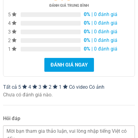
Được thiết kế cho màn hình máy tính 22″-35″
ĐÁNH GIÁ TRUNG BÌNH
0%
| 0 đánh giá
5
Trọng lượng giá: 4,3kg
0%
| 0 đánh giá
4
Tải trọng của giá : 12kg
0%
| 0 đánh giá
3
0%
| 0 đánh giá
2
0
0
Góc Nghiêng: +90
đến -90
0%
| 0 đánh giá
1
0
Góc Xoay: 360
ĐÁNH GIÁ NGAY
Khoảng cách nâng lên hạ xuống: 250mm
Tiêu chuẩn VESA:75x75mm đến 100×100
Tất cả
5
4
3
2
1
Có video
Có ảnh
Thành phần cấu Tạo: Hơp kim nhôm và sắt cao
Chưa có đánh giá nào.
cấp
Xuất xứ: Trung quốc
Hỏi đáp
Thương hiệu: North Bayou