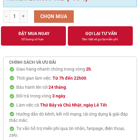
Giá Treo Màn Hình Máy Tính North Bayou H100 Nhập Khẩu (22-35 inc
CHỌN MUA
ĐẶT MUA NGAY
GỌI LẠI TƯ VẤN
Số lượng có hạn
Tâm Việt sẽ gọi lại miễn phí
CHÍNH SÁCH VÀ ƯU ĐÃI
Giao hàng nhanh chóng trong vòng
2h
.
Thời gian làm việc:
Từ 7h đến 22h00
.
Bảo hành lên tới
24 tháng
.
Đổi trả trong vòng
3 ngày
.
Làm việc cả
Thứ Bảy và Chủ Nhật, ngày Lễ Tết
.
Hướng dẫn dò kênh, kết nối mạng, tải ứng dụng & giải đáp
thắc mắc.
Tư vấn hỗ trợ miễn phí qua tin nhắn, fanpage, điện thoại,
zalo.