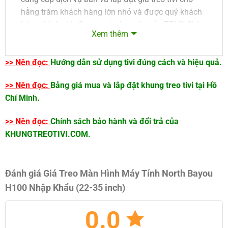
hằng trăm khách hàng lớn nhỏ và được quý khách
hàng đánh giá rất cao tại các quận của TP.Hồ Chí
Xem thêm
Minh bao gồm Quận 1, Quận 3, Quận 4, Quận 5,
Quận 6, Quận 7, Quận 8, Quận 10, Quận 11, Quận
>> Nên đọc:
Hướng dẫn sử dụng tivi đúng cách và hiệu quả.
12, Quận Tân Bình, Quận Tân Phú, TP. Thủ Đức,
Quận Bình Thạnh, Quận Phú Nhuận, Quận Gò Vấp,
>> Nên đọc:
Bảng giá mua và lắp đặt khung treo tivi tại Hồ
Quận Bình Tân, Huyện Nhà Bè, Huyện Bình Chánh,
Chí Minh.
Huyện Hóc Môn, Huyện Củ Chi và một số tỉnh lân
cận như Bình Dương, Long An, Đồng Nai, Vũng Tàu,
>> Nên đọc:
Chính sách bảo hành và đổi trả của
Cần Thơ, Nha Trang, Đà Nẵng.
KHUNGTREOTIVI.COM.
Chúng tôi luôn đặt sứ mệnh “
Nâng tầm không gian
Việt
” như một kim chỉ nam định hướng công việc
Đánh giá Giá Treo Màn Hình Máy Tính North Bayou
của Tâm Việt.
H100 Nhập Khẩu (22-35 inch)
Quy cách và tính năng sản phẩm Giá Treo Màn
0.0
Hình Máy Tính NB-H100 Nhập Khẩu: