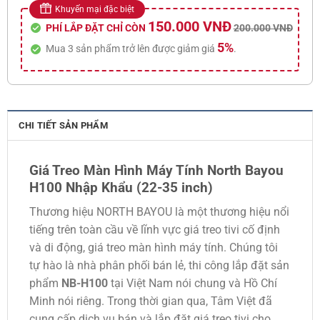
Khuyến mại đặc biệt
150.000 VNĐ
PHÍ LẮP ĐẶT CHỈ CÒN
200.000 VNĐ
5%
Mua 3 sản phẩm trở lên được giảm giá
.
CHI TIẾT SẢN PHẨM
Giá Treo Màn Hình Máy Tính North Bayou
H100 Nhập Khẩu (22-35 inch)
Thương hiệu NORTH BAYOU là một thương hiệu nổi
tiếng trên toàn cầu về lĩnh vực giá treo tivi cố định
và di động, giá treo màn hình máy tính. Chúng tôi
tự hào là nhà phân phối bán lẻ, thi công lắp đặt sản
phẩm
NB-H100
tại Việt Nam nói chung và Hồ Chí
Minh nói riêng. Trong thời gian qua, Tâm Việt đã
cung cấp dịch vụ bán và lắp đặt giá treo tivi cho