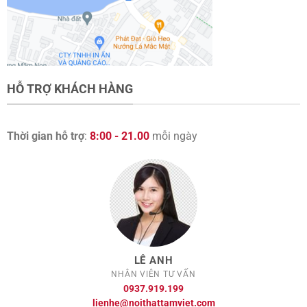
HỖ TRỢ KHÁCH HÀNG
Thời gian hỗ trợ
:
8:00 - 21.00
mỗi ngày
LÊ ANH
NHÂN VIÊN TƯ VẤN
0937.919.199
lienhe@noithattamviet.com