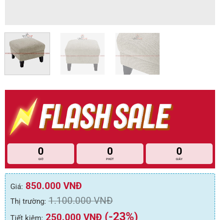
0
0
0
GIỜ
PHÚT
GIÂY
850.000
VNĐ
Giá:
1.100.000
VNĐ
Thị trường:
(-23%)
250.000
VNĐ
Tiết kiệm: