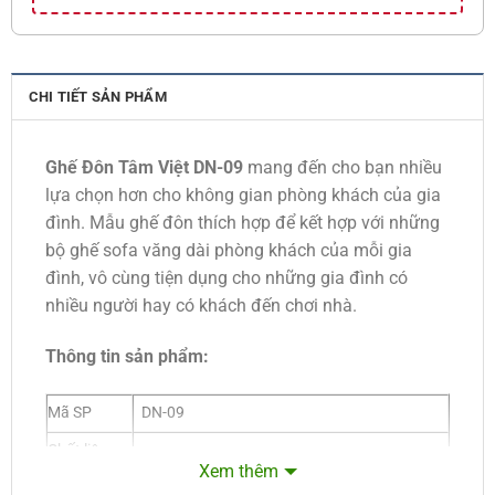
CHI TIẾT SẢN PHẨM
Ghế Đôn Tâm Việt DN-09
mang đến cho bạn nhiều
lựa chọn hơn cho không gian phòng khách của gia
đình. Mẫu ghế đôn thích hợp để kết hợp với những
bộ ghế sofa văng dài phòng khách của mỗi gia
đình, vô cùng tiện dụng cho những gia đình có
nhiều người hay có khách đến chơi nhà.
Thông tin sản phẩm:
Mã SP
DN-09
Chất liệu
Khung gỗ dầu đỏ siêu bền kết hợp nệm
khung
Xem thêm
mousse D40 theo tiêu chuẩn xuất khẩu.
nệm