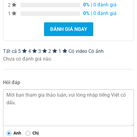
0%
| 0 đánh giá
2
0%
| 0 đánh giá
1
ĐÁNH GIÁ NGAY
Tất cả
5
4
3
2
1
Có video
Có ảnh
Ghế Đôn Tâm Việt DN-09
Chưa có đánh giá nào.
Ghế đôn DN-09
thuộc dòng sản phẩm mới, có thiết
Hỏi đáp
kế hiện đại mang lại sự sang trọng cho không gian
nhà bạn. Ghế được thiết kế đơn giản, các chi tiết
đều được trau chuốt tỉ mỉ, các góc mép đều được
bo tròn. Ghế được nhiều khách hàng lựa chọn nhờ
sự tiện dụng, phù hợp với nhiều không gian sống và
mục đích sử dụng khác nhau.
Anh
Chị