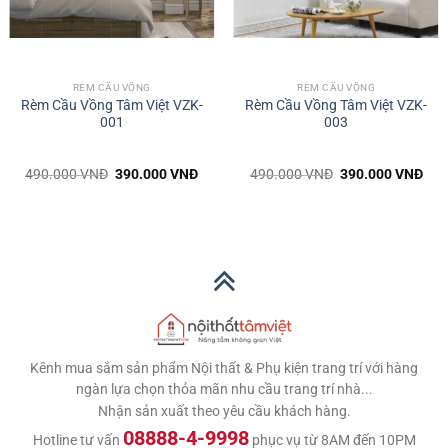
nghiệm trên 10 năm, đạt tiêu chuẩn chất lượng
trước khi xuất xưởng.
Nội Thất Tâm Việt
liên tục cập nhật những mẫu
RÈM CẦU VỒNG
RÈM CẦU VỒNG
giường ngủ mới nhất, kiểu dáng phong phú, phong
Rèm Cầu Vồng Tâm Việt VZK-
Rèm Cầu Vồng Tâm Việt VZK-
001
003
cách thiết kế đa dạng phù hợp với mọi không gian
nội thất từ sang trọng cao cấp tới trẻ trung đơn
Giá
Giá
Giá
Giá
490.000
VNĐ
390.000
VNĐ
490.000
VNĐ
390.000
VNĐ
giản, từ hiện đại cho tới cổ điển…
gốc
hiện
gốc
hiện
là:
tại
là:
tại
490.000 VNĐ.
là:
490.000 VNĐ.
là:
Hãy liên hệ ngay với chúng tôi theo để được tư vấn
.000 VNĐ.
390.000 VNĐ.
390
và lựa chọn được những mẫu đèn trang trí giá rẻ,
phù hợp nhất với không gian gia đình bạn.
NỘI THẤT TÂM VIỆT – Nâng tầm không gian Việt
Website: https://noithattamviet.com/
Kênh mua sắm sản phẩm Nội thất & Phụ kiện trang trí với hàng
ngàn lựa chọn thỏa mãn nhu cầu trang trí nhà...
Nhận sản xuất theo yêu cầu khách hàng.
Hotline: 08888-4-9998
08888-4-9998
Hotline tư vấn
phục vụ từ 8AM đến 10PM