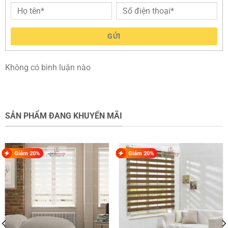
GỬI
Không có bình luận nào
SẢN PHẨM ĐANG KHUYẾN MÃI
Giảm 20%
Giảm 20%
Ghế Đôn Tâm Việt DN-09
Ghế đôn được làm từ thợ lành nghề với kinh