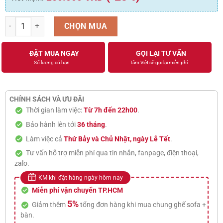
Ghế Đôn Tâm Việt DN-09 số lượng
CHỌN MUA
ĐẶT MUA NGAY
GỌI LẠI TƯ VẤN
Số lượng có hạn
Tâm Việt sẽ gọi lại miễn phí
CHÍNH SÁCH VÀ ƯU ĐÃI
Thời gian làm việc:
Từ 7h đến 22h00
.
Bảo hành lên tới
36 tháng
.
Làm việc cả
Thứ Bảy và Chủ Nhật, ngày Lễ Tết
.
Tư vấn hỗ trợ miễn phí qua tin nhắn, fanpage, điện thoại,
zalo.
KM khi đặt hàng ngày hôm nay
Miễn phí vận chuyển TP.HCM
5%
Giảm thêm
tổng đơn hàng khi mua chung ghế sofa +
bàn.