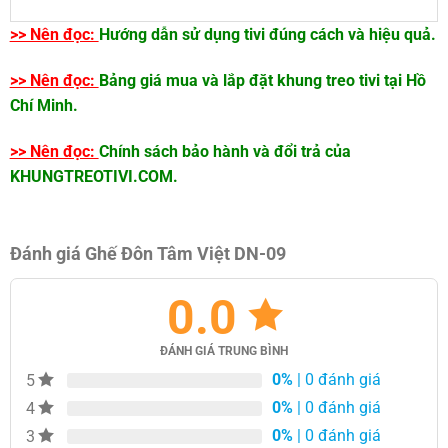
Chất liệu
>> Nên đọc:
Hướng dẫn sử dụng tivi đúng cách và hiệu quả.
Nhung/ Nỉ/ Bố/ Da PU nhập khẩu …
vải bọc
>> Nên đọc:
Bảng giá mua và lắp đặt khung treo tivi tại Hồ
Kích thước
D450 x R450 x C400 mm
Chí Minh.
Phong
Hàn Quốc
cách
>> Nên đọc:
Chính sách bảo hành và đổi trả của
Công trình
Hộ gia đình, cửa hàng
KHUNGTREOTIVI.COM.
Không
Phòng khách, phòng ngủ
gian
Đánh giá Ghế Đôn Tâm Việt DN-09
0.0
ĐÁNH GIÁ TRUNG BÌNH
0%
| 0 đánh giá
5
0%
| 0 đánh giá
4
0%
| 0 đánh giá
3